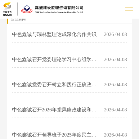
企业新闻
关
中色鑫诚与瑞林监理达成深化合作共识
2026-04-08
董
于
新
事
企
我
闻
企
长
中色鑫诚召开党委理论学习中心组学习（扩大）会议
2026-04-08
业
致
社
们
中
业
业
新
辞
会
闻
冶
心
荣
绩
党
公
中色鑫诚党委召开树立和践行正确政绩观学习教育启动部署会议
2026-04-08
荣
集
炼
司
誉
党
誉
展
群
企
团
业
简
中
建
要
绩
中色鑫诚召开2026年党风廉政建设和反腐败工作会议暨警示教育大会...
2026-04-08
企
介
示
工
业
人
国
动
闻
矿
业
管
建
态
招
国
作
文
力
联
山
愿
理
设
群
聘
中色鑫诚召开领导班子2025年度民主生活会
2026-04-08
资
业
景