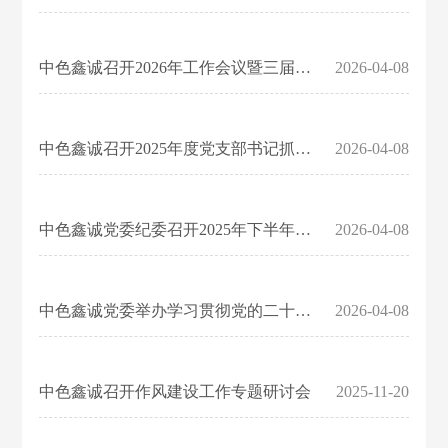
团
工
化
资
系
信
团
信
动
绩
和
队
程
活
息
态
民
源
我
息
理
组
中色鑫诚召开2026年工作会议暨三届六次职代会
2026-04-08
鲁
动
行
用
念
织
班
们
公
业
建
社
架
奖
聚
筑
中色鑫诚召开2025年度党支部书记抓党建工作述职评议会议
2026-04-08
会
开
构
国
焦
其
责
企
家
他
任
业
优
中色鑫诚党委纪委召开2025年下半年落实全面从严治党会商会议
2026-04-08
业
员
资
质
绩
工
质
工
风
程
中色鑫诚党委举办学习贯彻党的二十届四中全会精神专题宣讲会
2026-04-08
采
奖
剪
部
纸
中色鑫诚召开作风建设工作专题研讨会
2025-11-20
级
作
优