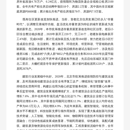
房补贴发放4.78万户、6.24亿元，疫情期间为物流快递企业续租公租房2100
套。全年共有产权住房启动网申项目18个、房源2.2万套，其中面向非京籍家
庭房源约6600套；累计推出共有产权住房项目76个、房源约7.9万套。
既有住区更新改造加快推进。当前，首都北京住房发展已经步入“存量
时代”，以调整完善城市功能、盘活优化存量资源为特征的城市更新成为发
展的新常态。2020年，本市统筹推进存量房屋更新改造和社区治理。老旧小
区综合整治稳步推进，2020年新开工220个、完工61个，老楼加装电梯新开
工476部、完成636部，累计完成加装且投入使用1843部，努力把老旧小区打
造成居住舒适、生活便利、整洁有序、环境优美、邻里和谐、守望相助的美
丽家园。危旧楼改建有序推进，确定危旧楼房改建试点项目10个，涉及危旧
楼房32栋；完成农村“六类人群”8852户危房改造任务和2018-2020年抗震节能
农宅建设任务。核心区平房申请式退租有序推进，先后启动东城区东直门外
北二里庄、大栅栏观音寺等保护更新项目，累计签约退租居民1229户，涉及
居民2678户。
建筑行业发展稳中向好。2020年，北京市统筹推进疫情防控与建筑业发
展，及时高效推动建筑业企业安全有序复工达产；继续深化“放管服”改革，
持续优化营商环境，构建以信用为核心的监管服务机制，将管理重心向事中
事后监管转移。建筑业发展规模继续扩大，全市建筑业企业完成总产值同比
增长7.6%，其中在外埠市场完成产值占比达75.7%；建筑业企业签订合同总
额同比增长4.8%，其中新签合同额同比增长12.3%；建筑业企业人均劳动生
产率为60.3万元/人，同比增长4.9%，为近年来新高。建筑智能化、绿色化发
展水平不断提升，科技创新支撑引领作用加强，实现了重大集成创新与关键
技术突破，人工智能、智能化传感、BIM、物联网等信息技术与项目管理深
度融合；行业绿色低碳发展成效显著，节能民用建筑、绿色建筑、装配式建
筑、建筑废弃物资源化综合利用等加快发展。工程质量状况稳中有升，全市