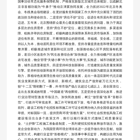
团
国事活动常态化服务保障机制，严格落实新版北京城市总体规划，以疏解北
工
化
资
系
信
团
信
动
京非首都功能为“牛鼻子”推动京津冀协同发展，全力抓好2022年北京冬奥
绩
和
队
程
会、冬残奥会场馆建设，在更好服务党和国家工作大局中充分展现了强烈的
活
息
态
民
源
我
息
政治担当和使命担当。二是坚持“房住不炒”定位，促进住有所居向和谐宜居
理
组
鲁
动
迈进。五年来，北京围绕群众最关心最直接最现实的住房问题，致力于满足
行
用
念
多层次的住房需求，坚持“房住不炒”定位，建立完善多主体供给、多渠道保
织
班
们
公
障、租购并举的住房制度，积极构建住房保障体系和住房市场体系，加快推
业
建
社
架
进住有所居、和谐宜居，不断增强群众的获得感、幸福感、安全感。三是坚
奖
聚
持以人为本，推动居民居住环境不断改善。坚持存量提质改造和增量结构调
筑
会
开
构
国
整并重，积极推进城市更新和社区治理，创新推动核心区平房院落有机更
焦
其
新，老旧小区改造作为“民生改善综合体”加快推进，全力推动棚户区改造和
责
企
家
农宅改造，物业管理“关键小事”作为“民生大事”扎实推进，城市功能更加完
他
任
善，城市品质显著提升。四是坚持科技创新驱动，打造建筑业高质量发展新
业
优
引擎。坚持科技创新和改革开放双轮驱动，依托科技创新为建筑业发展赋能
业
员
资
助力，厚植绿色发展理念推动行业高质量发展，走出一条适应新时代北京建
质
筑业发展的新方式、新路径、新模式。建筑业总产值突破万亿元大关，
绩
工
质
工
较“十二五”期初翻了一番，外埠市场产值占比超过七成以上，居全国首位，
走出去发展成效明显，“中国建造”再创辉煌。五是坚持全面深化改革，推进
风
程
行业治理转型激发市场活力。加快简政放权，树立“放管服”改革“首都示
采
范”，行政许可审批改革、施工许可审批权下放、电子政务推进等走在全国
奖
前列，建设工程电子化招投标和施工许可证全程网办纳入供全国借鉴的改革
剪
举措。对标国际一流，提供营商环境“首都方案”，针对社会投资低风险工程
部
建设项目出台多个政策文件，推行以银行保函方式缴纳工程质量保证
纸
级
金、“土护降”工程施工准备函制度，一系列硬招实招有效释放市场活力，激
发企业创新动力，为我国营商环境全球排名进一步提升做出突出贡献。创新
作
优
监管方式，构建行业监管“首都模式”，加强事中事后监管，构建以信用为核
心、以联合奖惩为手段的新型监管机制，营造“守信激励、失信惩戒”的氛