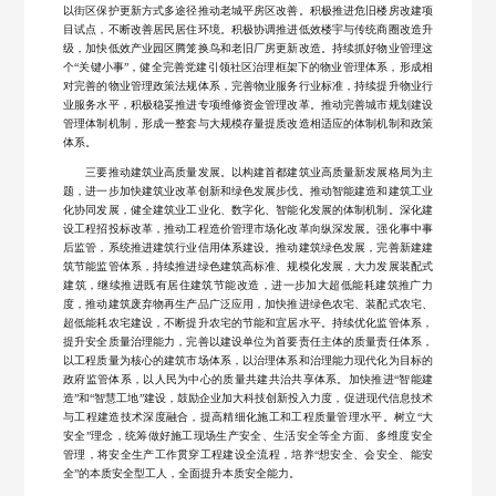
以街区保护更新方式多途径推动老城平房区改善。积极推进危旧楼房改建项
目试点，不断改善居民居住环境。积极协调推进低效楼宇与传统商圈改造升
级，加快低效产业园区腾笼换鸟和老旧厂房更新改造。持续抓好物业管理这
个“关键小事”，健全完善党建引领社区治理框架下的物业管理体系，形成相
对完善的物业管理政策法规体系，完善物业服务行业标准，持续提升物业行
业服务水平，积极稳妥推进专项维修资金管理改革。推动完善城市规划建设
管理体制机制，形成一整套与大规模存量提质改造相适应的体制机制和政策
体系。
三要推动建筑业高质量发展。以构建首都建筑业高质量新发展格局为主
题，进一步加快建筑业改革创新和绿色发展步伐。推动智能建造和建筑工业
化协同发展，健全建筑业工业化、数字化、智能化发展的体制机制。深化建
设工程招投标改革，推动工程造价管理市场化改革向纵深发展。强化事中事
后监管，系统推进建筑行业信用体系建设。推动建筑绿色发展，完善新建建
筑节能监管体系，持续推进绿色建筑高标准、规模化发展，大力发展装配式
建筑，继续推进既有居住建筑节能改造，进一步加大超低能耗建筑推广力
度，推动建筑废弃物再生产品广泛应用，加快推进绿色农宅、装配式农宅、
超低能耗农宅建设，不断提升农宅的节能和宜居水平。持续优化监管体系，
提升安全质量治理能力，完善以建设单位为首要责任主体的质量责任体系，
以工程质量为核心的建筑市场体系，以治理体系和治理能力现代化为目标的
政府监管体系，以人民为中心的质量共建共治共享体系。加快推进“智能建
造”和“智慧工地”建设，鼓励企业加大科技创新投入力度，促进现代信息技术
与工程建造技术深度融合，提高精细化施工和工程质量管理水平。树立“大
安全”理念，统筹做好施工现场生产安全、生活安全等全方面、多维度安全
管理，将安全生产工作贯穿工程建设全流程，培养“想安全、会安全、能安
全”的本质安全型工人，全面提升本质安全能力。