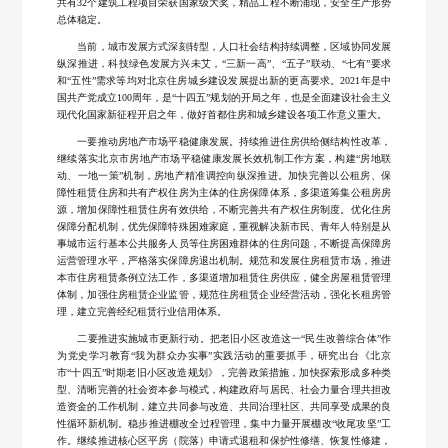
共有32个建筑工程项目荣获国家级大奖，精品工程不断涌现，安全生产形势
总体稳定。
当前，城市发展方式深刻转型，人口社会结构持续调整，区域协同发展
纵深推进，科技绿色发展方兴未艾，“三新一高”、“五子”联动、“七有”要求
和“五性”需求等均对北京住房城乡建设发展提出新的更高要求。2021年是中
国共产党成立100周年，是“十四五”规划的开局之年，也是全面建设社会主义
现代化国家新征程开启之年，做好首都住房和城乡建设各项工作意义重大。
一要推动房地产市场平稳健康发展。持续推进住房供给侧结构性改革，
继续落实北京市房地产市场平稳健康发展长效机制工作方案，构建“房地联
动、一地一策”机制，房地产精准调控向纵深推进。加快完善以公租房、保
障性租赁住房和共有产权住房为主体的住房保障体系，多渠道筹集公租房房
源，增加保障性租赁住房有效供给，不断完善共有产权住房制度。优化住房
保障分配机制，优先保障特殊困难家庭，重视解决新市民、青年人特别是从
事城市运行基本公共服务人员等住房困难群体的住房问题，不断提高保障房
运营管理水平，严格落实保障房退出机制。规范和发展住房租赁市场，推进
本市住房租赁条例立法工作，多渠道增加租赁住房供应，健全房屋租赁管理
体制，加强住房租赁企业监管，规范住房租赁企业经营活动，强化长租房管
理，建立完善经纪租赁行业信用体系。
二要推进实施城市更新行动。把老旧小区改造这一“民生改善综合体”作
为党史学习教育“我为群众办实事”实践活动的重要抓手，研究出台《北京
市“十四五”时期老旧小区改造规划》，完善政策措施，加快探索形成多种类
型、清晰完善的社会资本参与模式，构建政府与居民、社会力量合理共担改
造资金的工作机制，建立共同参与改造、共同治理社区、共同享受成果的良
性循环新机制。稳步推进棚改全过程管理，集中力量开展棚改“收尾攻坚”工
作。继续推进核心区平房（院落）申请式退租和保护性修缮、恢复性修建，