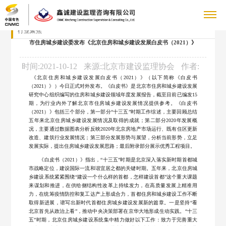
行业聚焦
关
市住房城乡建设委发布《北京住房和城乡建设发展白皮书（2021）》
董
于
新
时间:2021-10-12
来源:北京市建设监理协会
作者:
事
《北京住房和城乡建设发展白皮书（2021）》（以下简称《白皮书
企
（2021）》）今日正式对外发布。《白皮书》是北京市住房和城乡建设发展
我
闻
企
长
研究中心组织编写的住房和城乡建设领域年度发展报告，截至目前已编发15
业
期，为行业内外了解北京市住房城乡建设发展情况提供参考。《白皮书
致
社
们
中
业
（2021）》包括三个部分，第一部分“十三五”时期工作综述，主要回顾总结
业
新
五年来北京住房城乡建设发展情况及取得的成就；第二部分2020年发展概
辞
会
况，主要通过数据图表分析反映2020年北京房地产市场运行、既有住区更新
闻
冶
心
荣
绩
党
公
改造、建筑行业发展情况；第三部分发展形势与展望，分析当前形势，立足
荣
集
发展实际，提出住房城乡建设发展思路；最后附录部分展示优秀工程项目。
炼
司
誉
党
誉
展
群
企
团
《白皮书（2021）》指出，“十三五”时期是北京深入落实新时期首都城
业
简
中
市战略定位，建设国际一流和谐宜居之都的关键时期。五年来，北京住房城
建
要
绩
乡建设系统紧紧围绕“建设一个什么样的首都，怎样建设首都”这个重大课题
企
介
示
工
业
人
国
动
来谋划和推进，在供给侧结构性改革上持续发力，在高质量发展上精准用
闻
矿
业
力，在统筹疫情防控和复工达产上形成合力，首都住房和城乡建设工作不断
管
建
态
招
取得新进展，谱写出新时代首都住房城乡建设发展新的篇章。一是坚持“看
国
作
文
力
联
山
愿
北京首先从政治上看”，推动中央决策部署在京华大地形成生动实践。“十三
理
设
群
聘
五”时期，北京住房城乡建设系统集中精力做好以下工作：致力于完善重大
资
业
景