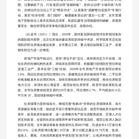
品
质
围。注重赋权下沉，打造基层治理“首都样板”，坚持以治理“大城市病”为导
剪
向，在精治共治法治上下足“绣花功夫”，认真落实“疏解整治促提升”专项行
工
动，落实“街乡吹哨、部门报到”，畅通服务群众的“最后一公里”，全市普通
纸
地下室散租住人基本实现动态清零，私搭乱建等治理难题得到破解，房屋质
程
量安全、物业管理投诉等来电问题及时反应、按期办结。
视
奖
《白皮书（2021）》指出，2020年，面对新冠肺炎疫情冲击和错综复杂
频
结
的国际国内形势，北京住房城乡建设系统坚持稳中求进，科学统筹常态化疫
情防控和住房城乡建设发展，全市重点工程、重点项目如期复工达产，发展
文
构
韧性和活力进一步增强。
化
长
房地产市场平稳运行。坚持“房住不炒”定位，保持调控定力不动摇，深
化住房供给侧结构性改革，持续优化营商环境，积极履行疫情防控责任和促
活
城
进复工达产，基本实现“三稳”目标。2020年全市房地产开发投资同比增长
动
2.6%，商品住房成交同比增加8.2%，新建商品住房价格保持平稳，二手住房
杯
价格涨幅基本在合理区间内。加快完善租购并举的住房制度，推动住房租赁
地方立法，加强长租公寓监管，规范短租住房管理，租赁市场发展初见成
效。全市住房整租租赁交易约220万套次，同比增长2.7%；平均租金82.6元/
平方米·月，受疫情影响稳中有降。
住房保障力度持续加大。继续完善“租购补”并举的住房保障体系，加大
房源建设筹集力度，稳步提升设计质量和居住品质，放宽市场租房补贴申请
条件，提高租房补贴标准，进一步调整共有产权住房配售政策，完善人才住
房支持政策，全面简化优化保障房申请手续和审批流程，规范公租房人脸识
别技术应用。全年建设筹集各类政策性住房68279套，完成全年4.5万套任务
的151%。公租房新增分配量1.29万套，累计分配总量达18.79万套，低保、
低收入、重残、大病四类家庭依申请实现“应保尽保”。公租房补贴和市场租