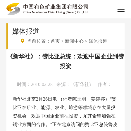
媒体报道
当前位置：
首页
>
新闻中心
>
媒体报道
《新华社》：赞比亚总统：欢迎中国企业到赞
投资
时间：2010-02-28
来源：《新华社》
作者：
新华社北京2月26日电 （记者陈玉明 姜婷婷）“赞
比亚在矿业、能源、农业、旅游等领域存在大量投
资机会，欢迎中国企业前往投资，尤其希望加强在
铜业方面的合作。”正在北京访问的赞比亚总统鲁皮