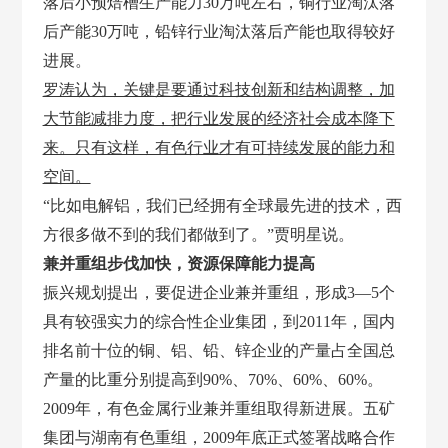
落后小预焙槽生产能力
30万吨左右，铜行业淘汰落
后产能30万吨，铅锌行业淘汰落后产能也取得较好
进展。
罗涛认为，关键是要通过科技创新和结构调整，加
大节能减排力度，把行业发展的经济社会成本降下
来。只有这样，有色行业才有可持续发展的能力和
空间。
“比如电解铝，我们已经拥有全球最先进的技术，西
方很多做不到的我们都做到了。”贾明星说。
兼并重组步伐加快，资源保障能力提高
振兴规划提出，要促进企业兼并重组，形成
3—5个
具有较强实力的综合性企业集团，到2011年，国内
排名前十位的铜、铝、铅、锌企业的产量占全国总
产量的比重分别提高到90%、70%、60%、60%。
2009年，有色金属行业兼并重组取得新进展。五矿
集团与湖南有色重组，2009年底正式签署战略合作