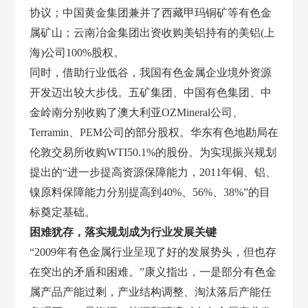
协议；中国黄金集团兼并了西藏甲玛铜矿等有色金
属矿山；云南冶金集团出资收购美铝持有的美铝(上
海)公司100%股权。
同时，借助行业低谷，我国有色金属企业境外资源
开发迈出较大步伐。五矿集团、中国有色集团、中
金岭南分别收购了澳大利亚
OZMineral公司、
Terramin、PEM公司的部分股权。华东有色地勘局在
伦敦交易所收购WTI50.1%的股份。为实现振兴规划
提出的“进一步提高资源保障能力，2011年铜、铝、
镍原料保障能力分别提高到40%、56%、38%”的目
标奠定基础。
困难犹存，落实规划成为行业发展关键
“
2009年有色金属行业呈现了好的发展势头，但也存
在突出的矛盾和困难。”康义指出，一是部分有色金
属产品产能过剩，产业结构调整、淘汰落后产能任