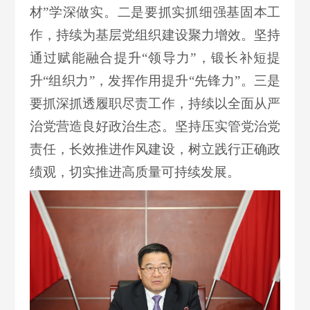
材”学深做实。二是要抓实抓细强基固本工
作，持续为基层党组织建设聚力增效。坚持
通过赋能融合提升“领导力”，锻长补短提
升“组织力”，发挥作用提升“先锋力”。三是
要抓深抓透履职尽责工作，持续以全面从严
治党营造良好政治生态。坚持压实管党治党
责任，长效推进作风建设，树立践行正确政
绩观，切实推进高质量可持续发展。