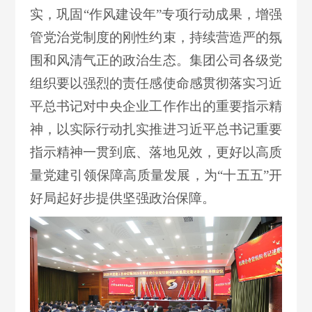
实，巩固“作风建设年”专项行动成果，增强
管党治党制度的刚性约束，持续营造严的氛
围和风清气正的政治生态。集团公司各级党
组织要以强烈的责任感使命感贯彻落实习近
平总书记对中央企业工作作出的重要指示精
神，以实际行动扎实推进习近平总书记重要
指示精神一贯到底、落地见效，更好以高质
量党建引领保障高质量发展，为“十五五”开
好局起好步提供坚强政治保障。