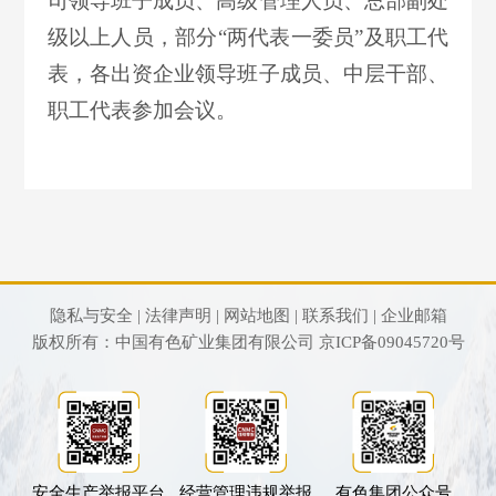
司领导班子成员、高级管理人员、总部副处
级以上人员，部分“两代表一委员”及职工代
表，各出资企业领导班子成员、中层干部、
职工代表参加会议。
隐私与安全 |
法律声明 |
网站地图 |
联系我们 |
企业邮箱
版权所有：中国有色矿业集团有限公司
京ICP备09045720号
安全生产举报平台
经营管理违规举报
有色集团公众号