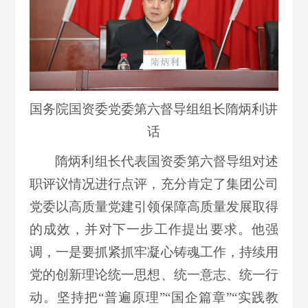
国务院国资委党委第六督导组组长隋炳利讲
话
隋炳利组长代表国资委第六督导组对述
职评议情况进行点评，充分肯定了集团公司
党委以高质量党建引领保障高质量发展取得
的成效，并对下一步工作提出要求。他强
调，一是要抓紧抓牢凝心铸魂工作，持续用
党的创新理论统一思想、统一意志、统一行
动。坚持把“普遍原理”“国企篇章”“实践教