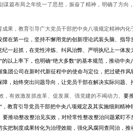
规划谋篇布局之年统一了思想，振奋了精神，明确了方向
育成果，教育引导广大党员干部把中央八项规定精神内化
设摆在第一位，坚持不懈用党的创新理论武装头脑、指导
党纪一起抓，在党性淬炼、纠风治弊、严明执纪上一体发
”的以上率下，也明确“绝大多数”的基本规范，推动
中央
握集团公司在新时代新征程中的使命与定位，
把过硬作风
保障，
始终突出问题导向，
让党员干部在解决实际问题、
效，有效激发抓改革、促发展、强党建的不竭动力。
要
”
，教育引导党员干部把中央八项规定及其实施细则精神
。要推动整改整治见实效，对经常性整改整治问题
紧盯不
切实
把制度成果转化为治理效能，强化
风腐同查同治，推