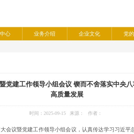
中心
业务介绍
企业文化
党
暨党建工作领导小组会议 锲而不舍落实中央八
高质量发展
时间：2025-09-15
来源：
作者：
开扩大会议暨党建工作领导小组会议，认真传达学习习近平