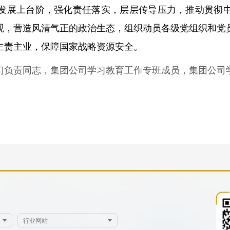
发展上台阶，强化责任落实，层层传导压力，推动贯彻
观，营造风清气正的政治生态，组织动员各级党组织和党
主责主业，保障国家战略资源安全。
门负责同志，集团公司学习教育工作专班成员，集团公司