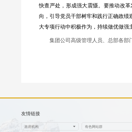
快查严处，形成强大震慑。要推动改革
向，引导党员干
部树牢和践行正确政绩
大专项行动
中积极作为，
持续做优做强
集团公司高级管理人员、总部各部
友情链接