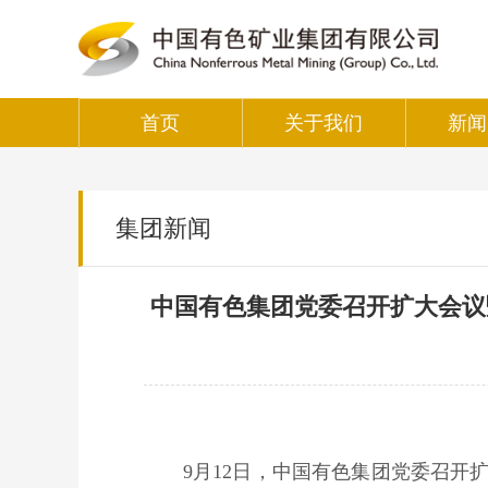
首页
关于我们
新闻
集团新闻
中国有色集团党委召开扩大会议
9月12日，中国有色集团党委召