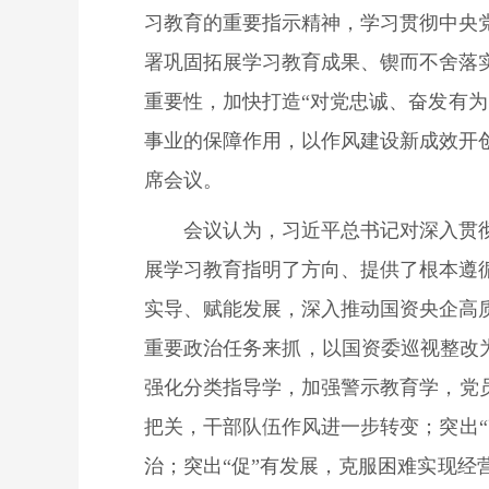
习教育的重要指示精神，学习贯彻中央
署巩固拓展学习教育成果、锲而不舍落
重要性，加快打造“对党忠诚、奋发有
事业的保障作用，以作风建设新成效开
席会议。
会议认为，习近平总书记对深入贯
展学习教育指明了方向、提供了根本遵
实导、赋能发展，深入推动国资央企高
重要政治任务来抓，
以国资委巡视整改
强化分类指导学，加强警示教育学，党
把关，干部队伍作风进一步转变；突出
治；突出“促”有发展，克服困难实现