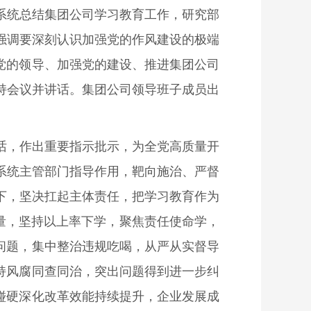
系统总结集团公司学习教育工作，研究部
强调要深刻认识加强党的作风建设的极端
党的领导、加强党的建设、推进集团公司
持会议并讲话。集团公司领导班子成员出
话，作出重要指示批示，为全党高质量开
系统主管部门指导作用，靶向施治、严督
下，坚决扛起主体责任，把
学习教育作为
质量，坚持以上率下学，聚焦责任使命学，
问题，集中整治违规吃喝，从严从实督导
持风腐同查同治，突出问题得到进一步纠
碰硬深化改革效能持续提升，企业发展成