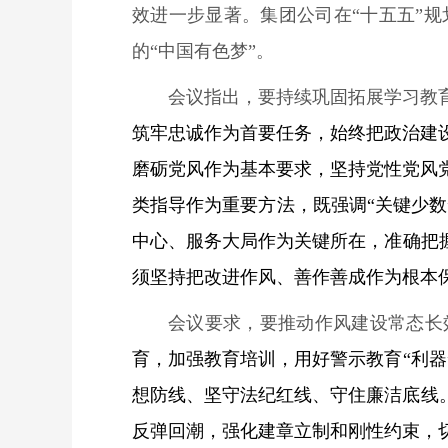
效进一步显著。
集团公司在“十五五”
的“中国有色梦”。
会议指出，要持续巩固拓展
学习教
筑牢忠诚作为首要任务，始终把政治建
磨砺党风作为基本要求，坚持党性党风
类指导作为重要方法，
既强调“关键少数
中心、服务大局作为关键所在，
准确把
须坚持把改进作风、善作善成作为根本
会议要求，要推动作风建设常态长
育，加强教育培训，
用好警示教育
“利器
想防线、坚守法纪红线、守住廉洁底线
反弹回潮，强化建章立制和刚性约束，