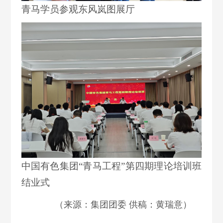
青马学员参观东风岚图展厅
中国有色集团“青马工程”第四期理论培训班
结业式
（来源：集团团委 供稿：黄瑞意）