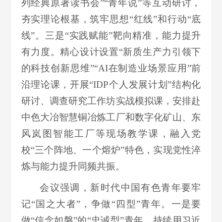
列经典原著读书会”“青年说”等互动研讨，
夯实理论根基，筑牢思想“红线”和行动“底
线”。三是“实践赋能”靶向精准，能力提升
有力度。精心设计设置“新质生产力引领下
的科技创新思维”“AI在制造业场景应用”前
沿理论课，开展“IDP个人发展计划”结构化
研讨、调查研究工作坊实战模拟课，安排赴
中色大冶智慧铜冶炼工厂和数字化矿山、东
风岚图智能工厂等现场教学课，融入党
校“三个阵地、一个熔炉”特色，实现党性淬
炼与能力提升同频共振。
会议强调，新时代中国有色青年要牢
记“国之大者”，争做“四型”青年。一是要
做“信念如磐”的“忠诚型”青年，持续用习近