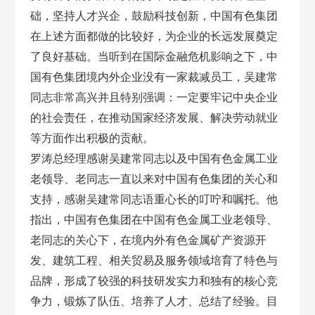
础，坚持人才兴企，鼓励科技创新，中国有色集团
在上述方面都做的比较好，为企业的长远发展奠定
了良好基础。当听到在国际金融危机影响之下，中
国有色集团境内外企业没有一家裁减员工，吴建常
同志非常高兴并且特别强调：一定要牢记中央企业
的社会责任，在推动国家经济发展、解决劳动就业
等方面作出积极的贡献。
罗涛总经理感谢吴建常同志以及中国有色金属工业
老领导、老同志一直以来对中国有色集团的关心和
支持，感谢吴建常同志语重心长的叮咛和嘱托。他
指出，中国有色集团在中国有色金属工业老领导、
老同志的关心下，在境内外有色金属矿产资源开
发、建筑工程、相关贸易及服务领域培育了特色与
品牌，形成了较强的科技研发实力和独有的核心竞
争力，锻炼了队伍、培养了人才、总结了经验。目