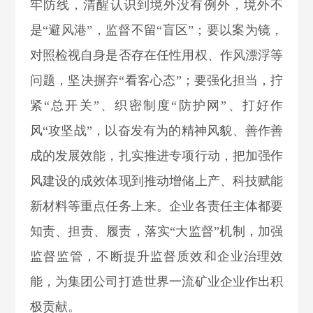
牢防线，
清醒认识到境外
没有例外，
境外不
是“避风港”，监督不留“盲区”
；
要以案为镜，
对照检视自身是否存在任性
用权、作风漂浮等
问题，坚决摒弃“看客心态”
；要
强化担当，
拧
紧“总开关”
、
织密制度“防护网”
、
打好作
风“攻坚战”
，以奋发有为的精神风貌、善作善
成的发展效能，扎实推进专项行动，把加强作
风建设的成效体现到推动增储上产、科技赋能
新材料等重点任务上来。
企业
各责任主体
都要
知责、担责、履责，
落实“大监督”机制，加强
监督监管，不断提升监督质效和企业治理效
能
，为集团公司打造世界一流矿业企业作出积
极贡献
。